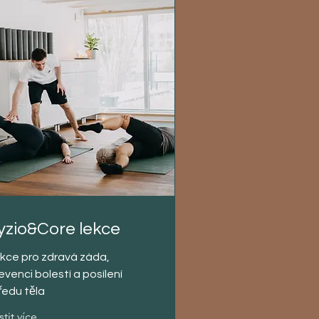
yzio&Core lekce
kce pro zdravá záda,
evenci bolestí a posílení
ředu těla
stit více