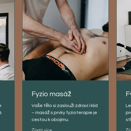
Fyzio masáž
F
e
Vaše tělo si zaslouží zdraví i klid
Le
á
– masáž s prvky fyzioterapie je
pr
cestou k obojímu.
st
Zjistit více
Zji