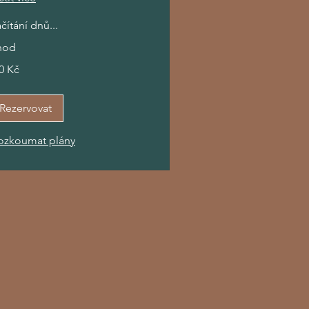
čítání dnů...
hod
0 Kč
kých
un
Rezervovat
ozkoumat plány