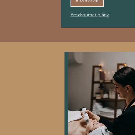
Rezervovat
Prozkoumat plány