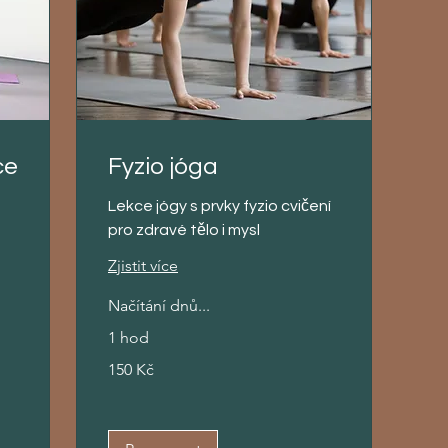
ce
Fyzio jóga
Lekce jógy s prvky fyzio cvičení
pro zdravé tělo i mysl
Zjistit více
Načítání dnů...
1 hod
150
150 Kč
českých
korun