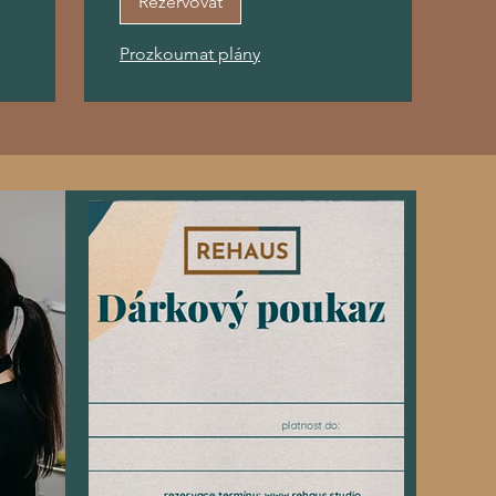
Rezervovat
Prozkoumat plány