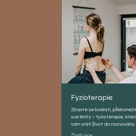
Fyzioterapie
Zbavte se bolesti, překonejt
své limity – fyzioterapie, kter
vám vrátí život do rovnováhy.
Zjistit více