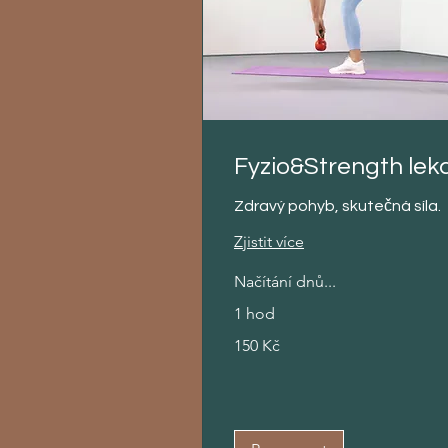
Fyzio&Strength lek
Zdravý pohyb, skutečná síla.
Zjistit více
Načítání dnů...
1 hod
150
150 Kč
českých
korun