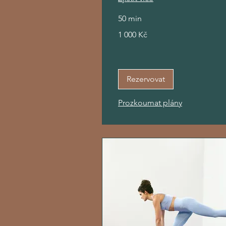
50 min
1 000
1 000 Kč
českých
korun
Rezervovat
Prozkoumat plány