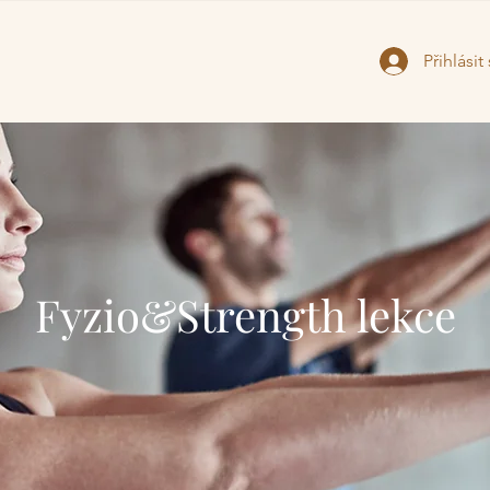
Přihlásit
Fyzio&Strength lekce