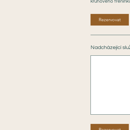
kruhového trénink
Rezervovat
Nadcházející slu
Rezervovat