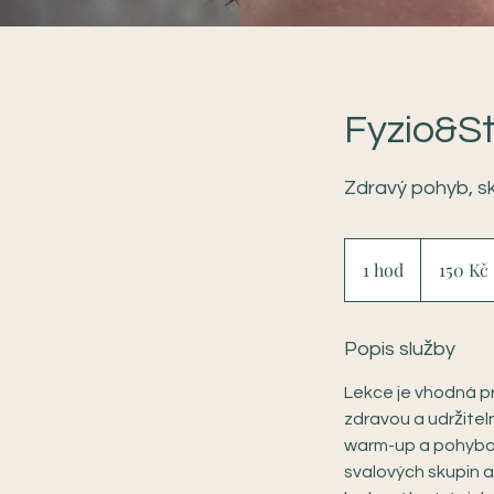
Fyzio&St
Zdravý pohyb, sk
150
českých
1 hod
1
150 Kč
korun
h
o
Popis služby
Lekce je vhodná pro
zdravou a udržiteln
warm-up a pohybovo
svalových skupin a