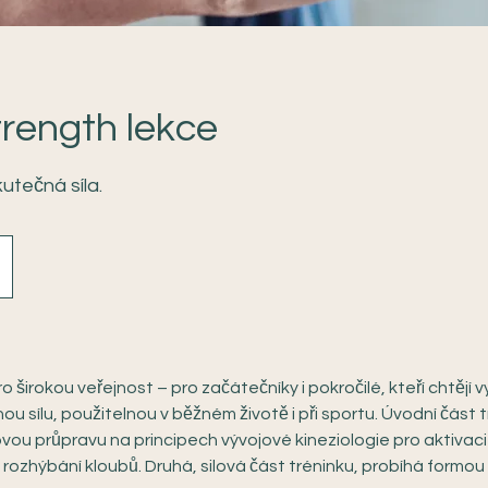
rength lekce
utečná síla.
 širokou veřejnost – pro začátečníky i pokročilé, kteří chtějí 
ou sílu, použitelnou v běžném životě i při sportu. Úvodní část 
u průpravu na principech vývojové kineziologie pro aktivaci
 rozhýbání kloubů. Druhá, silová část tréninku, probíhá formou