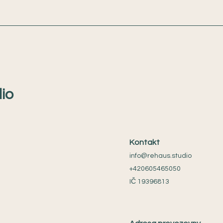
io
Kontakt
info@rehaus.studio
+420605465050
IČ 19396813