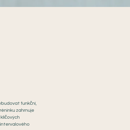
vybudovat funkční,
tréninku zahrnuje
 klíčových
 intervalového